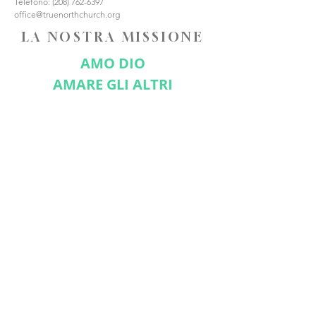
Telefono:
(208) 762-6397
office@truenorthchurch.org
LA NOSTRA MISSIONE
AMO DIO
AMARE GLI ALTRI
FATE DISCEPOLI
CONNETTITI CON NOI
Iscriviti ora