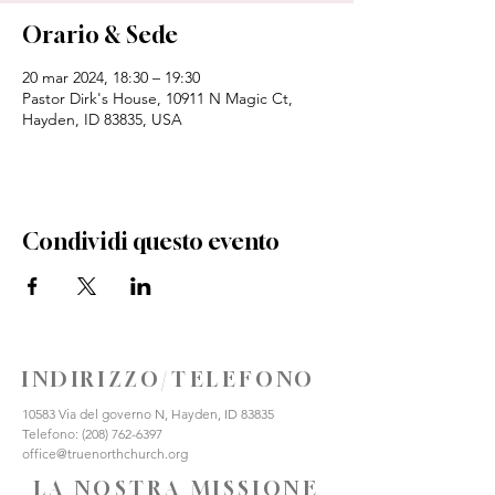
Orario & Sede
20 mar 2024, 18:30 – 19:30
Pastor Dirk's House, 10911 N Magic Ct,
Hayden, ID 83835, USA
Condividi questo evento
INDIRIZZO/TELEFONO
10583 Via del governo N, Hayden, ID 83835
Telefono:
(208) 762-6397
office@truenorthchurch.org
LA NOSTRA MISSIONE