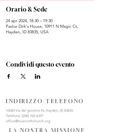
Orario & Sede
24 apr 2024, 18:30 – 19:30
Pastor Dirk's House, 10911 N Magic Ct,
Hayden, ID 83835, USA
Condividi questo evento
INDIRIZZO/TELEFONO
10583 Via del governo N, Hayden, ID 83835
Telefono:
(208) 762-6397
office@truenorthchurch.org
LA NOSTRA MISSIONE