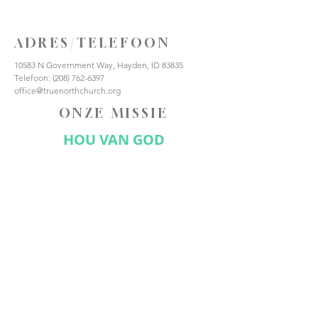
ADRES/TELEFOON
10583 N Government Way, Hayden, ID 83835
Telefoon:
(208) 762-6397
office@truenorthchurch.org
ONZE MISSIE
HOU VAN GOD
HOUD VAN ANDEREN
MAAK DISCIPELEN
VERBIND JE MET ONS
Abonneer nu