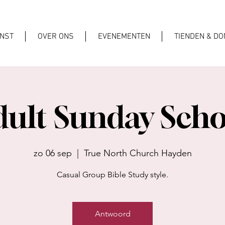
ENST
OVER ONS
EVENEMENTEN
TIENDEN & DO
dult Sunday Scho
zo 06 sep
  |  
True North Church Hayden
Casual Group Bible Study style.
Antwoord