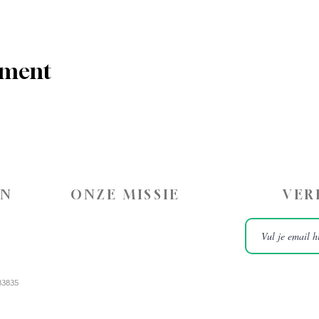
ement
ON
ONZE MISSIE
VER
83835