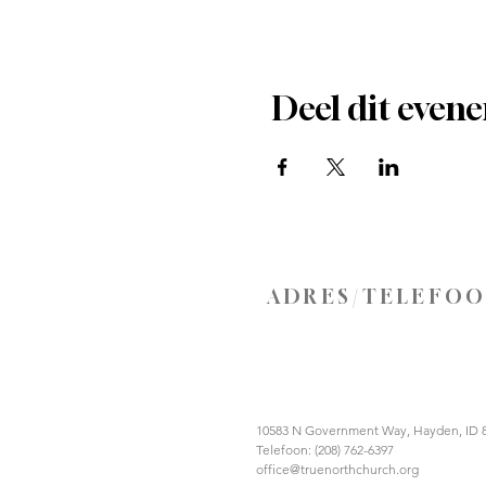
Deel dit even
ADRES/TELEFO
10583 N Government Way, Hayden, ID 
Telefoon: (208) 762-6397
office@truenorthchurch.org