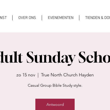
ENST
OVER ONS
EVENEMENTEN
TIENDEN & DO
dult Sunday Scho
zo 15 nov
  |  
True North Church Hayden
Casual Group Bible Study style.
Antwoord