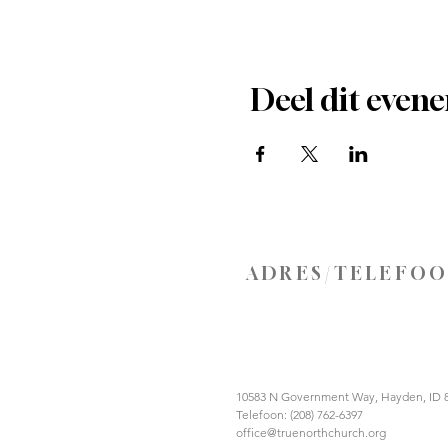
Deel dit even
ADRES/TELEFO
10583 N Government Way, Hayden, ID 
Telefoon: (208) 762-6397
office@truenorthchurch.org