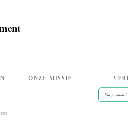
ement
ON
ONZE MISSIE
VER
83835