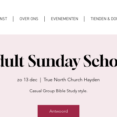
ENST
OVER ONS
EVENEMENTEN
TIENDEN & DO
dult Sunday Scho
zo 13 dec
  |  
True North Church Hayden
Casual Group Bible Study style.
Antwoord