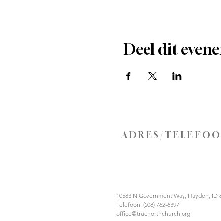
Deel dit even
ADRES/TELEFO
10583 N Government Way, Hayden, ID 
Telefoon: (208) 762-6397
office@truenorthchurch.org