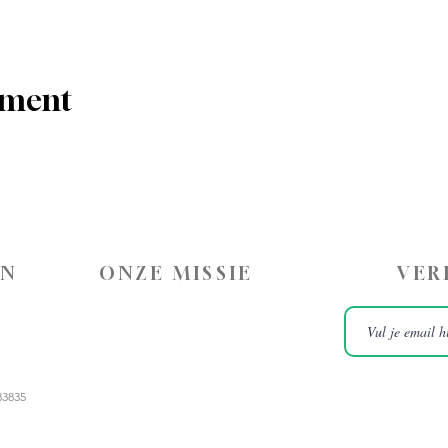
ement
ON
ONZE MISSIE
VER
83835