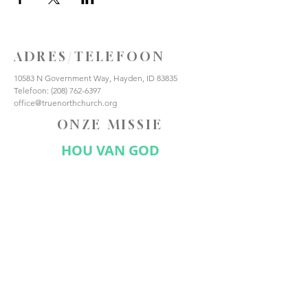
ADRES/TELEFOON
10583 N Government Way, Hayden, ID 83835
Telefoon:
(208) 762-6397
office@truenorthchurch.org
ONZE MISSIE
HOU VAN GOD
HOUD VAN ANDEREN
MAAK DISCIPELEN
VERBIND JE MET ONS
Abonneer nu