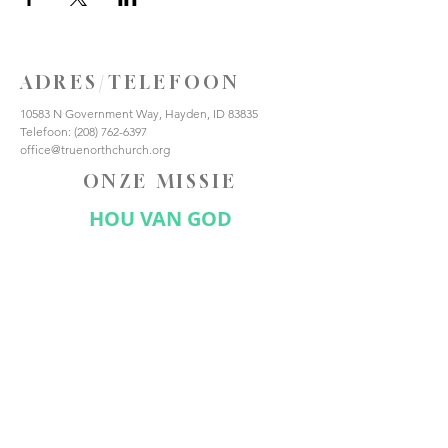
ADRES/TELEFOON
10583 N Government Way, Hayden, ID 83835
Telefoon:
(208) 762-6397
office@truenorthchurch.org
ONZE MISSIE
HOU VAN GOD
HOUD VAN ANDEREN
MAAK DISCIPELEN
VERBIND JE MET ONS
Abonneer nu