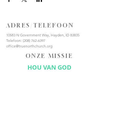
ADRES/TELEFOON
10583 N Government Way, Hayden, ID 83835
Telefoon:
(208) 762-6397
office@truenorthchurch.org
ONZE MISSIE
HOU VAN GOD
HOUD VAN ANDEREN
MAAK DISCIPELEN
VERBIND JE MET ONS
Abonneer nu