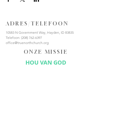
ADRES/TELEFOON
10583 N Government Way, Hayden, ID 83835
Telefoon:
(208) 762-6397
office@truenorthchurch.org
ONZE MISSIE
HOU VAN GOD
HOUD VAN ANDEREN
MAAK DISCIPELEN
VERBIND JE MET ONS
Abonneer nu