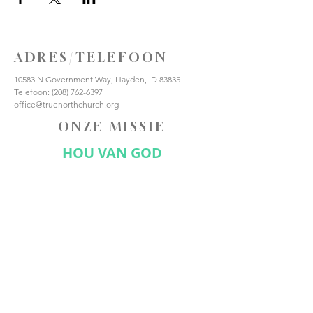
ADRES/TELEFOON
10583 N Government Way, Hayden, ID 83835
Telefoon:
(208) 762-6397
office@truenorthchurch.org
ONZE MISSIE
HOU VAN GOD
HOUD VAN ANDEREN
MAAK DISCIPELEN
VERBIND JE MET ONS
Abonneer nu