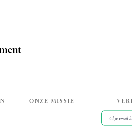
ement
ON
ONZE MISSIE
VER