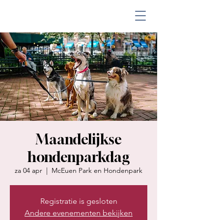
Maandelijkse
hondenparkdag
za 04 apr
  |  
McEuen Park en Hondenpark
Registratie is gesloten
Andere evenementen bekijken