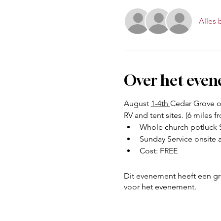
Alles 
Over het eve
August 
1-4th 
Cedar Grove on
RV and tent sites. (6 miles fr
Whole church potluck S
Sunday Service onsite a
Cost: FREE
Dit evenement heeft een gr
voor het evenement.