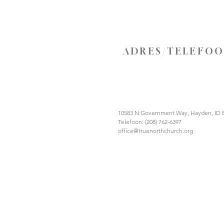
ADRES/TELEFO
10583 N Government Way, Hayden, ID 
Telefoon: (208) 762-6397
office@truenorthchurch.org