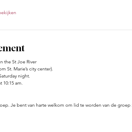
bekijken
nement
 the St Joe River
om St. Marie’s city center).
aturday night. 
t 10:15 am. 
oep. Je bent van harte welkom om lid te worden van de groep 