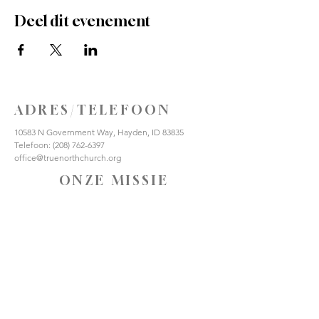
Deel dit evenement
ADRES/TELEFOON
10583 N Government Way, Hayden, ID 83835
Telefoon:
(208) 762-6397
office@truenorthchurch.org
ONZE MISSIE
HOU VAN GOD
HOUD VAN ANDEREN
MAAK DISCIPELEN
VERBIND JE MET ONS