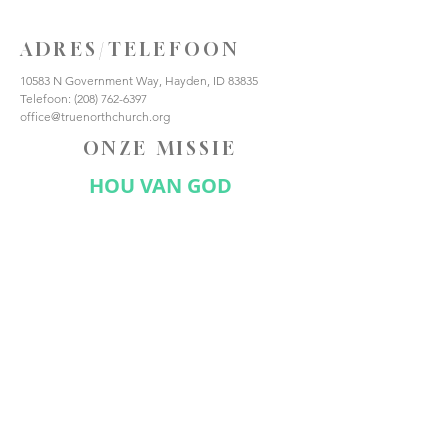
ADRES/TELEFOON
10583 N Government Way, Hayden, ID 83835
Telefoon:
(208) 762-6397
office@truenorthchurch.org
ONZE MISSIE
HOU VAN GOD
HOUD VAN ANDEREN
MAAK DISCIPELEN
VERBIND JE MET ONS
Abonneer nu