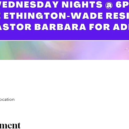
location
ement