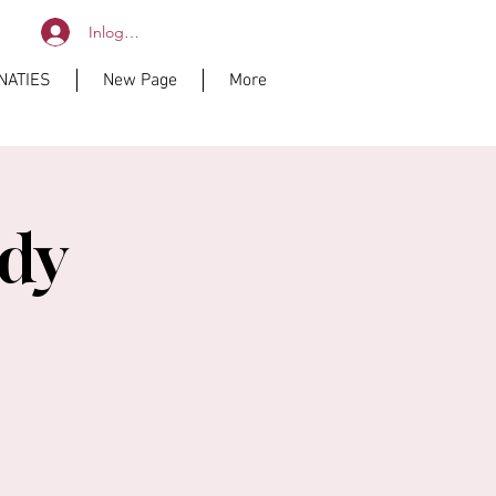
Inloggen
NATIES
New Page
More
udy