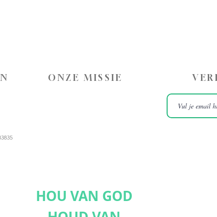
ON
ONZE MISSIE
VER
83835
HOU VAN GOD
HOUD VAN